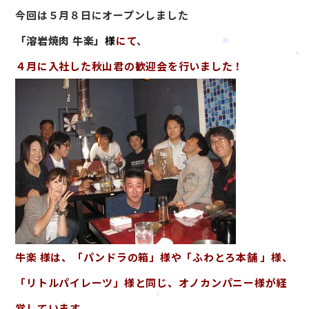
今回は５月８日にオープンしました
サービス案内
「溶岩焼肉 牛楽」
様
にて
、
CSR活動
４月に入社した秋山君の歓迎会を行いました！
採用情報
お知らせ
ブログ
お問い合わせ
牛楽 様は、「パンドラの箱」様や「ふわとろ本舗 」様、
「リトルパイレーツ」様と同じ、オノカンパニー様が経
営しています。