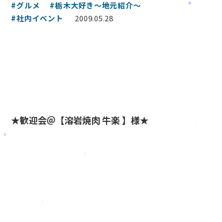
#グルメ
#栃木大好き～地元紹介～
#社内イベント
2009.05.28
★歓迎会＠【溶岩焼肉 牛楽 】様★