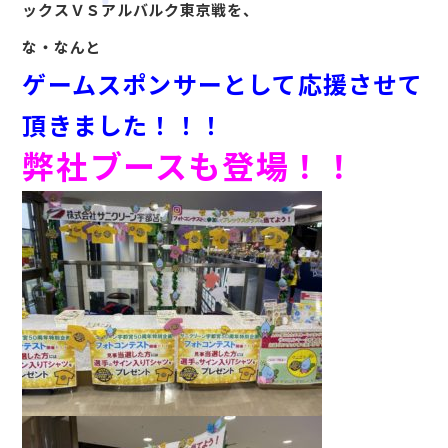
ックスＶＳアルバルク東京戦を、
な・なんと
ゲームスポンサーとして応援させて
頂きました！！！
会社案内
弊社ブースも登場！！
サービス案内
CSR活動
採用情報
お知らせ
ブログ
お問い合わせ