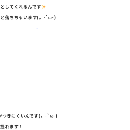
落としてくれるんです
と落ちちゃいます(。-`ω-)
つきにくいんです(。-`ω-)
り握れます！