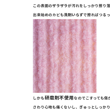
この表面の
ザラザラ
が汚れをしっかり擦り
出来始めのカビも
洗剤いらず
で擦ればつるっ
研磨剤不使用
しかも
なのでこすっても傷が
さわり心地も痛くないし、ぎゅっとしっか