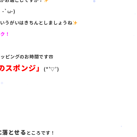
`ω-)
洗いうがいはきちんとしましょうね
ック！
ョッピングのお時間です☎
のスポンジ」
(*’▽’)
に落とせる
ところです！