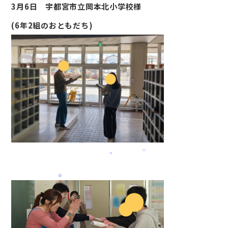
会社案内
3月6日 宇都宮市立岡本北小学校様
サービス案内
(6年2組のおともだち)
CSR活動
採用情報
お知らせ
ブログ
お問い合わせ