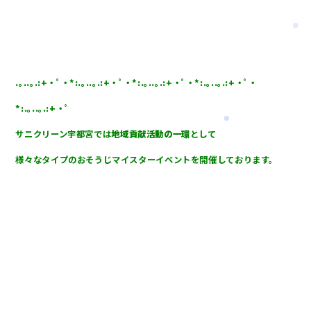
.｡..｡.:+・ﾟ・*:.｡..｡.:+・ﾟ・*:.｡..｡.:+・ﾟ・*:.｡..｡.:+・ﾟ・
*:.｡..｡.:+・ﾟ
サニクリーン宇都宮では
地域貢献活動の一環
として
様々なタイプのおそうじマイスターイベントを開催しております。
おそうじ教室は
開催無料
！
幼稚園・保育園・自治体様、小学生向け等々
ご希望に合わせた
楽しいゲームや授業をたくさん用意しております。
一緒におそうじについて学んでみませんか？
詳しくはこちらからどうぞ！