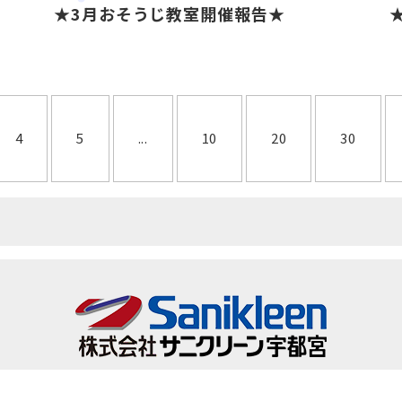
★3月おそうじ教室開催報告★
4
5
...
10
20
30