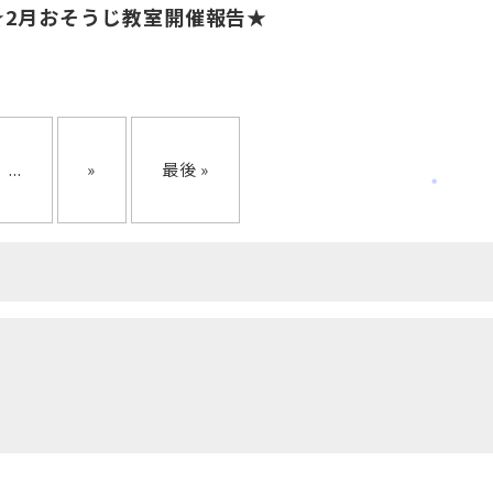
★2月おそうじ教室開催報告★
...
»
最後 »