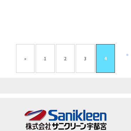
«
1
2
3
4