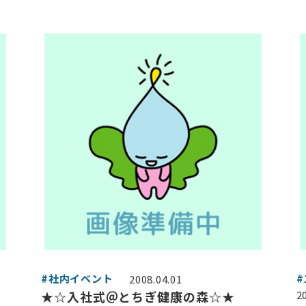
#社内イベント
2008.04.01
★☆入社式＠とちぎ健康の森☆★
2