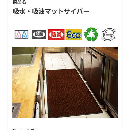
商品名
会社案内
吸水・吸油マットサイバー
サービス案内
CSR活動
採用情報
お知らせ
ブログ
お問い合わせ