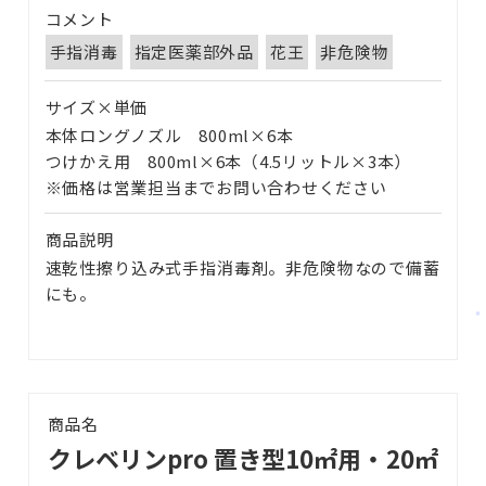
コメント
手指消毒
指定医薬部外品
花王
非危険物
サイズ×単価
本体ロングノズル 800ml×6本
つけかえ用 800ml×6本（4.5リットル×3本）
※価格は営業担当までお問い合わせください
商品説明
速乾性擦り込み式手指消毒剤。非危険物なので備蓄
にも。
商品名
クレベリンpro 置き型10㎡用・20㎡