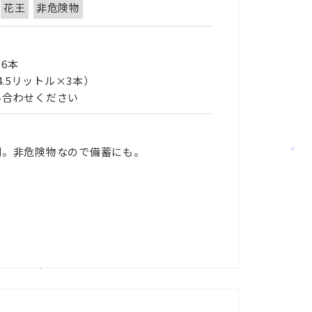
花王
非危険物
6本
4.5リットル×3本）
い合わせください
剤。非危険物なので備蓄にも。