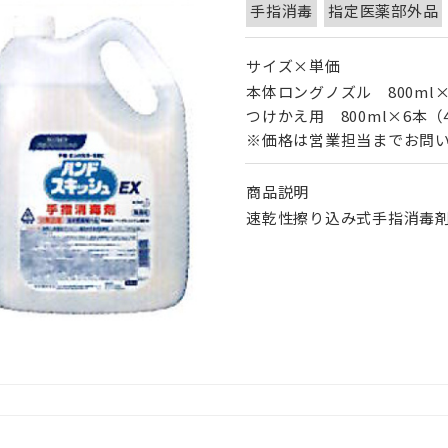
手指消毒
指定医薬部外品
サイズ×単価
本体ロングノズル 800ml×
つけかえ用 800ml×6本（
※価格は営業担当までお問
商品説明
速乾性擦り込み式手指消毒