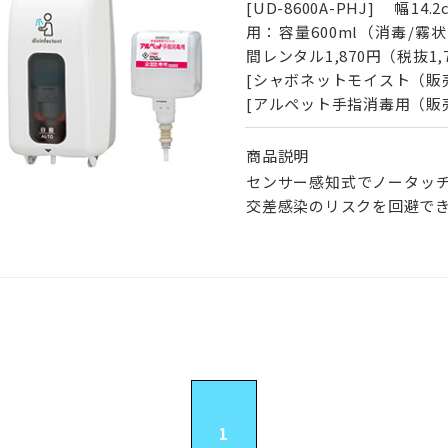
[UD-8600A-PHJ] 幅1
用：容量600ml（消毒/霧状
間レンタル1,870円（税抜1,
[シャボネットモイスト（販売）]
[アルペット手指消毒用（販売）]
商品説明
センサー感知式でノータッ
交差感染のリスクを回避で
1