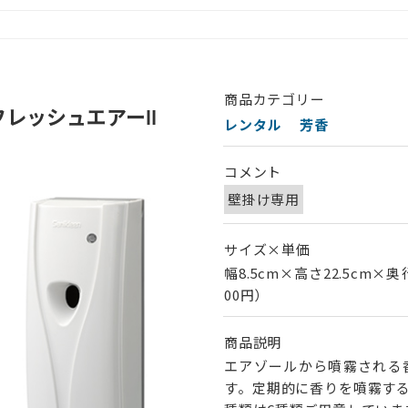
商品カテゴリー
レッシュエアーⅡ
レンタル
芳香
コメント
壁掛け専用
サイズ×単価
幅8.5cm×高さ22.5cm×奥
00円）
商品説明
エアゾールから噴霧される
す。定期的に香りを噴霧す